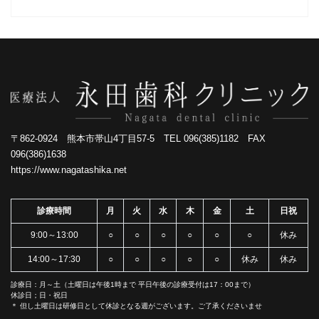
〒862-0924 熊本市帯山4丁目57-5 TEL 096(385)1182 FAX
096(386)1638
https://www.nagatashika.net
診療時間
月
火
水
木
金
土
日祝
9:00～13:00
○
○
○
○
○
○
休み
14:00～17:30
○
○
○
○
○
休み
休み
診療日：月～土（土曜日は午後1時まで 平日午後の診療受付は17：00まで）
休診日；日・祝日
＊ 但し土曜日は研修日として休診となる週がございます。ご了承くださいませ