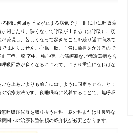
寝ている間に何回も呼吸が止まる病気です。睡眠中に呼吸障
道が閉じたり、狭くなって呼吸が止まる（無呼吸）、弱
状が発現し、苦しくなって起きることを繰り返す病気で
気ではありません。心臓、脳、血管に負担をかけるので
血圧症、脳 卒中、狭心症、心筋梗塞など循環器病を合
無呼吸回数が多くなるにつれて、つまり重症になればな
あごを上あごよりも前方に出すように固定させることで
防ぐ治療方法です。夜睡眠時に装着することで、無呼吸
時無呼吸症候群を取り扱う内科、脳外科または耳鼻科な
療機関への治療装置依頼の紹介状が必要となります。