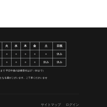
火
水
木
金
土
日祝
○
○
○
○
○
休み
○
○
○
○
休み
休み
まで 平日午後の診療受付は17：00まで）
診となる週がございます。ご了承くださいませ
サイトマップ
ログイン