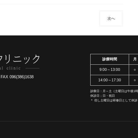
次へ
診療時間
月
9:00～13:00
○
X 096(386)1638
14:00～17:30
○
診療日：月～土（土曜日は午後1時
休診日；日・祝日
＊ 但し土曜日は研修日として休